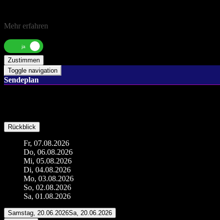
Diese Website verwendet Cookies. Durch die Nutzung unserer Servic
erklären Sie sich damit einverstanden, dass wir Cookies setzen.
Mehr erfahren
Notwendig
Zustimmen
Toggle navigation
Sendeplan
Rückblick
Fr, 07.08.2026
Do, 06.08.2026
Mi, 05.08.2026
Di, 04.08.2026
Mo, 03.08.2026
So, 02.08.2026
Sa, 01.08.2026
Samstag, 20.06.2026
Sa, 20.06.2026